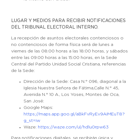
LUGAR Y MEDIOS PARA RECIBIR NOTIFICACIONES
DEL TRIBUNAL ELECTORAL INTERNO.
La recepción de asuntos electorales contenciosos o
no contenciosos de forma física será de lunes a
viernes de las 08:00 horas a las 18:00 horas, y sábados
entre las 09:00 horas a las 15:00 horas, en la Sede
Central del Partido Unidad Social Cristiana, referencias
de la Sede:
Dirección de la Sede: Casa N.° 096, diagonal a la
Iglesia Nuestra Señora de Fátima,Calle N.° 45,
Avenida N.° 10 A., Los Yoses, Montes de Oca,
San José:
Google Maps:
https://maps.app.goo.gl/aBkFvRyEv9AiMEuT8?
g_st=iw
Waze
: https://waze.com/ul/hd1u0rpw63
Para notificaciones digitales, se recibirán única y