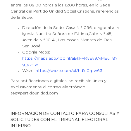
entre las 09:00 horas a las 15:00 horas, en la Sede
Central del Partido Unidad Social Cristiana, referencias
de la Sede:
Dirección de la Sede: Casa N.° 096, diagonal a la
Iglesia Nuestra Señora de Fátima,Calle N.° 45,
Avenida N.° 10 A., Los Yoses, Montes de Oca,
San José:
Google Maps:
https://maps.app.goo.gl/aBkFvRyEv9AiMEuT8?
g_st=iw
Waze
: https://waze.com/ul/hd1u0rpw63
Para notificaciones digitales, se recibirán única y
exclusivamente al correo electrónico:
tei@partidounidad.com
INFORMACIÓN DE CONTACTO PARA CONSULTAS Y
SOLICITUDES CON EL TRIBUNAL ELECTORAL
INTERNO.