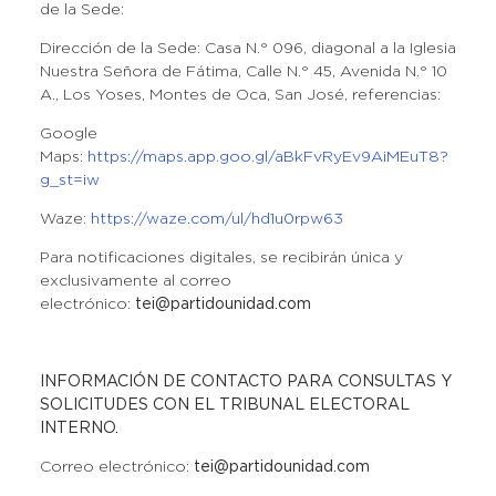
de la Sede:
Dirección de la Sede: Casa N.° 096, diagonal a la Iglesia
Nuestra Señora de Fátima, Calle N.° 45, Avenida N.° 10
A., Los Yoses, Montes de Oca, San José, referencias:
Google
Maps:
https://maps.app.goo.gl/aBkFvRyEv9AiMEuT8?
g_st=iw
Waze
:
https://waze.com/ul/hd1u0rpw63
Para notificaciones digitales, se recibirán única y
exclusivamente al correo
electrónico:
tei@partidounidad.com
INFORMACIÓN DE CONTACTO PARA CONSULTAS Y
SOLICITUDES CON EL TRIBUNAL ELECTORAL
INTERNO.
Correo electrónico:
tei@partidounidad.com